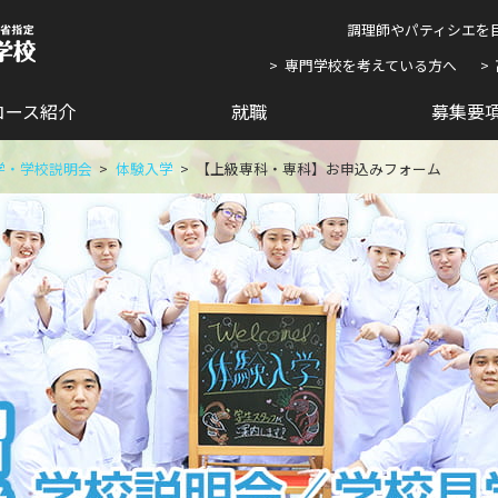
調理師やパティシエを
専門学校を考えている方へ
コース紹介
就職
募集要
学・学校説明会
体験入学
【上級専科・専科】お申込みフォーム